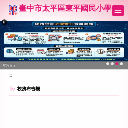
跳
臺中市太平區東平國民小學
到
主
要
內
容
區
網路言論
:::
校務布告欄